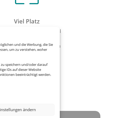
Viel Platz
e Ferienwohnung bietet viel
aum zum Wohlfühlen, oft
öglichen und die Werbung, die Sie
ch eine Terrasse oder einen
essen, um zu verstehen, woher
Garten.
 zu speichern und/oder darauf
ige IDs auf dieser Website
nktionen beeinträchtigt werden.
instellungen ändern