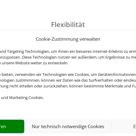
Flexibilität
in
Gestalten Sie Ihren
Ein
Cookie-Zustimmung verwalten
ch
Tagesablauf, wie Sie es
R
nd Targeting Technologien, um Ihnen ein besseres Internet-Erlebnis zu erm
.
wollen. Die Erholung steht an
au
 anzupassen. Diese Technologien nutzen wir außerdem, um Ergebnisse zu m
erster Stelle!
nsere Website weiter zu entwickeln.
u bieten, verwenden wir Technologien wie Cookies, um Geräteinformationen
nologien zustimmmen, können wir Daten wie das Surfverhalten oder eindeut
mmung nicht erteilen oder zurückziehen, können bestimmte Merkmale und Fu
 und Marketing Cookies.
ren
Nur technisch notwendige Cookies
E