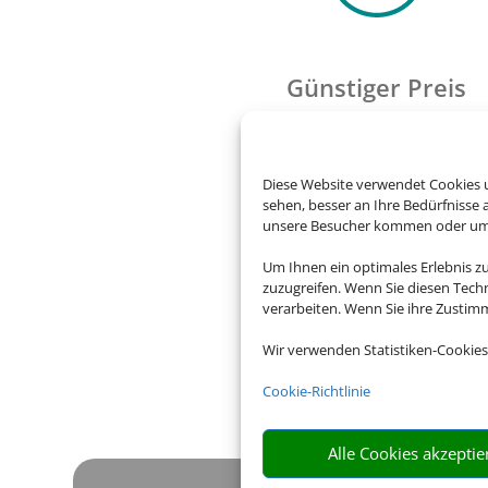
Günstiger Preis
Bei längeren Reisen ist e
Feriendomizil oft wesentli
Diese Website verwendet Cookies u
preiswerter als ein Hotel
sehen, besser an Ihre Bedürfnisse
unsere Besucher kommen oder um u
Um Ihnen ein optimales Erlebnis z
zuzugreifen. Wenn Sie diesen Tech
verarbeiten. Wenn Sie ihre Zusti
Wir verwenden Statistiken-Cookies
Cookie-Richtlinie
Alle Cookies akzeptie