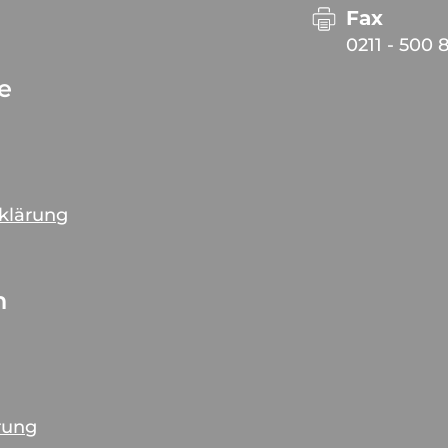
Fax
0211 - 500 
ce
rklärung
n
rung