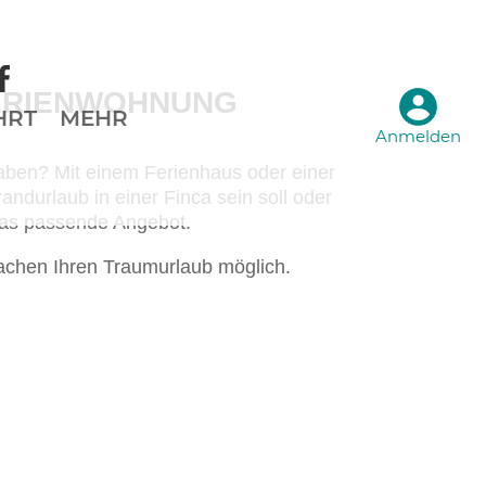
ERIENWOHNUNG
HRT
MEHR
Anmelden
 haben? Mit einem Ferienhaus oder einer
ndurlaub in einer Finca sein soll oder
 das passende Angebot.
machen Ihren Traumurlaub möglich.