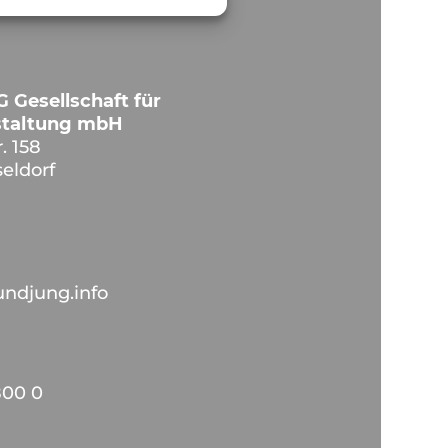
 Gesellschaft für
estaltung mbH
. 158
eldorf
ndjung.info
800 0