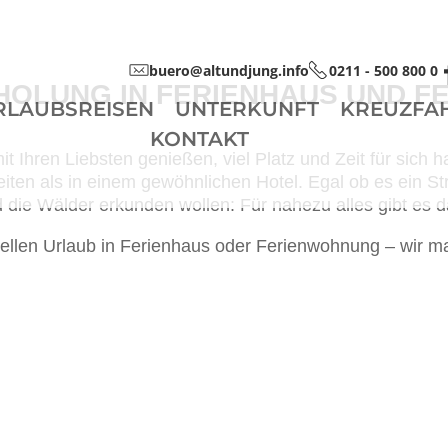
buero@altundjung.info
0211 - 500 800 0
HOLUNG IN FERIENHAUS UND F
RLAUBSREISEN
UNTERKUNFT
KREUZFA
KONTAKT
t Ihren Liebsten genießen, viel Platz und Zeit für sich
en als in einem gewöhnlichen Hotel. Egal ob es ein Stra
 die Wälder erkunden wollen: Für nahezu alles gibt es
uellen Urlaub in Ferienhaus oder Ferienwohnung – wir 